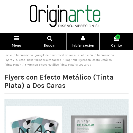
0
Menu
Buscar
Iniciar sesión
Carrito
Inicio
Impresión de flyers y folletos corporativos en alta definición
Impresión de
Flyers y Folletos Publicitarios de alta calidad
Imprimir Flyers con Efecto Metálico
(Tinta Plata)
Flyers con Efecto Metálico (Tinta Plata) a Dos Caras
Flyers con Efecto Metálico (Tinta
Plata) a Dos Caras