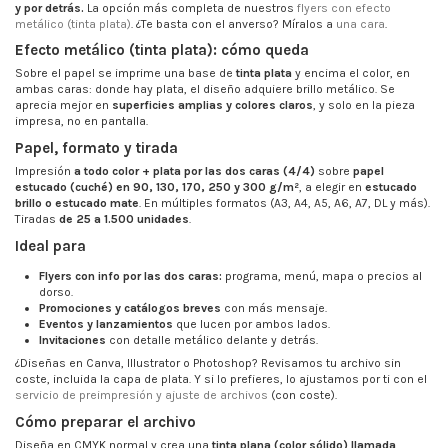
y por detrás.
La opción más completa de nuestros
flyers con efecto
metálico (tinta plata)
. ¿Te basta con el anverso? Míralos a
una cara
.
Efecto metálico (tinta plata): cómo queda
Sobre el papel se imprime una base de
tinta plata
y encima el color, en
ambas caras: donde hay plata, el diseño adquiere brillo metálico. Se
aprecia mejor en
superficies amplias y colores claros
, y solo en la pieza
impresa, no en pantalla.
Papel, formato y tirada
Impresión
a todo color + plata por las dos caras (4/4)
sobre
papel
estucado (cuché) en 90, 130, 170, 250 y 300 g/m²
, a elegir en
estucado
brillo o estucado mate
. En múltiples formatos (A3, A4, A5, A6, A7, DL y más).
Tiradas
de 25 a 1.500 unidades
.
Ideal para
Flyers con info por las dos caras:
programa, menú, mapa o precios al
dorso.
Promociones y catálogos breves
con más mensaje.
Eventos y lanzamientos
que lucen por ambos lados.
Invitaciones
con detalle metálico delante y detrás.
¿Diseñas en Canva, Illustrator o Photoshop? Revisamos tu archivo sin
coste, incluida la capa de plata. Y si lo prefieres, lo ajustamos por ti con el
servicio de preimpresión y ajuste de archivos
(con coste).
Cómo preparar el archivo
Diseña en CMYK normal y crea una
tinta plana (color sólido) llamada