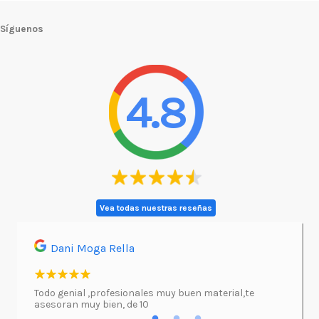
Síguenos
4.8
Vea todas nuestras reseñas
Dani Moga Rella
Asi
l.
Todo genial ,profesionales muy buen material,te
Imprimí
asesoran muy bien, de 10
atenció
excepc