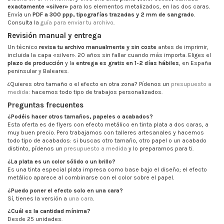
exactamente «silver»
para los elementos metalizados, en las dos caras.
Envía un
PDF a 300 ppp, tipografías trazadas y 2 mm de sangrado
.
Consulta la
guía para enviar tu archivo
.
Revisión manual y entrega
Un técnico
revisa tu archivo manualmente y sin coste
antes de imprimir,
incluida la capa «silver». 20 años sin fallar cuando más importa. Eliges el
plazo de producción
y la
entrega es gratis en 1-2 días hábiles
, en España
peninsular y Baleares.
¿Quieres otro tamaño o el efecto en otra zona? Pídenos un
presupuesto a
medida
: hacemos todo tipo de trabajos personalizados.
Preguntas frecuentes
¿Podéis hacer otros tamaños, papeles o acabados?
Esta oferta es de flyers con efecto metálico en tinta plata a dos caras, a
muy buen precio. Pero trabajamos con talleres artesanales y hacemos
todo tipo de acabados: si buscas otro tamaño, otro papel o un acabado
distinto, pídenos un
presupuesto a medida
y lo preparamos para ti.
¿La plata es un color sólido o un brillo?
Es una tinta especial plata impresa como base bajo el diseño; el efecto
metálico aparece al combinarse con el color sobre el papel.
¿Puedo poner el efecto solo en una cara?
Sí, tienes la versión a
una cara
.
¿Cuál es la cantidad mínima?
Desde 25 unidades.