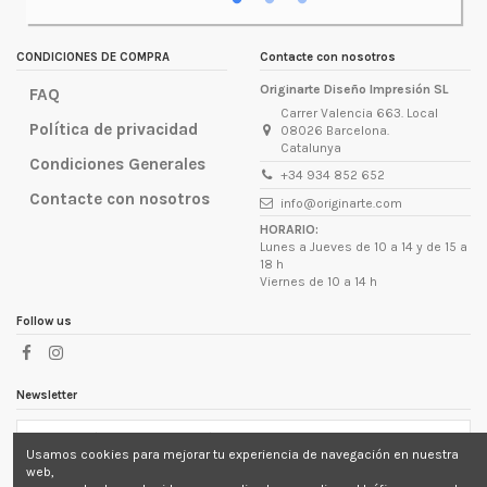
incluso
lugar d
CONDICIONES DE COMPRA
Contacte con nosotros
Originarte Diseño Impresión SL
FAQ
Carrer Valencia 663. Local
Política de privacidad
08026 Barcelona.
Catalunya
Condiciones Generales
+34 934 852 652
Contacte con nosotros
info@originarte.com
HORARIO:
Lunes a Jueves de 10 a 14 y de 15 a
18 h
Viernes de 10 a 14 h
Follow us
Newsletter
Usamos cookies para mejorar tu experiencia de navegación en nuestra
Puede darse de baja en cualquier momento. Para ello,
web,
consulte nuestra información de contacto en el aviso