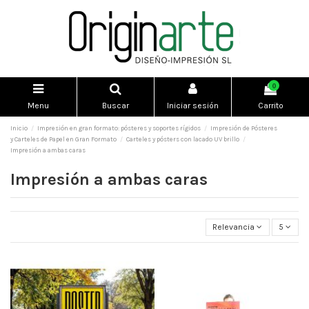
0
Menu
Buscar
Iniciar sesión
Carrito
Inicio
Impresión en gran formato: pósteres y soportes rígidos
Impresión de Pósteres
y Carteles de Papel en Gran Formato
Carteles y pósters con lacado UV brillo
Impresión a ambas caras
Impresión a ambas caras
Relevancia
5