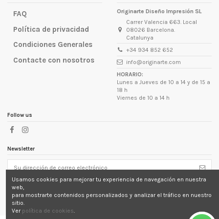
Originarte Diseño Impresión SL
FAQ
Carrer Valencia 663. Local
Política de privacidad
08026 Barcelona.
Catalunya
Condiciones Generales
+34 934 852 652
Contacte con nosotros
info@originarte.com
HORARIO:
Lunes a Jueves de 10 a 14 y de 15 a
18 h
Viernes de 10 a 14 h
Follow us
Newsletter
Usamos cookies para mejorar tu experiencia de navegación en nuestra
Puede darse de baja en cualquier momento. Para ello,
web,
consulte nuestra información de contacto en el aviso
legal.
para mostrarte contenidos personalizados y analizar el tráfico en nuestro
sitio.
Ver
política de cookies
.