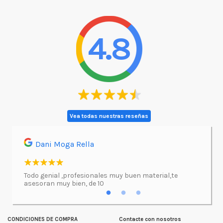
4.8
Vea todas nuestras reseñas
Dani Moga Rella
Asi
l.
Todo genial ,profesionales muy buen material,te
Imprimí
asesoran muy bien, de 10
atenció
excepc
incluso
lugar d
CONDICIONES DE COMPRA
Contacte con nosotros