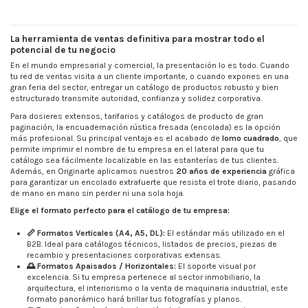
La herramienta de ventas definitiva para mostrar todo el
potencial de tu negocio
En el mundo empresarial y comercial, la presentación lo es todo. Cuando
tu red de ventas visita a un cliente importante, o cuando expones en una
gran feria del sector, entregar un catálogo de productos robusto y bien
estructurado transmite autoridad, confianza y solidez corporativa.
Para dosieres extensos, tarifarios y catálogos de producto de gran
paginación, la encuadernación rústica fresada (encolada) es la opción
más profesional. Su principal ventaja es el acabado de
lomo cuadrado
, que
permite imprimir el nombre de tu empresa en el lateral para que tu
catálogo sea fácilmente localizable en las estanterías de tus clientes.
Además, en Originarte aplicamos nuestros
20 años de experiencia
gráfica
para garantizar un encolado extrafuerte que resista el trote diario, pasando
de mano en mano sin perder ni una sola hoja.
Elige el formato perfecto para el catálogo de tu empresa:
📏 Formatos Verticales (A4, A5, DL):
El estándar más utilizado en el
B2B. Ideal para catálogos técnicos, listados de precios, piezas de
recambio y presentaciones corporativas extensas.
🌅 Formatos Apaisados / Horizontales:
El soporte visual por
excelencia. Si tu empresa pertenece al sector inmobiliario, la
arquitectura, el interiorismo o la venta de maquinaria industrial, este
formato panorámico hará brillar tus fotografías y planos.