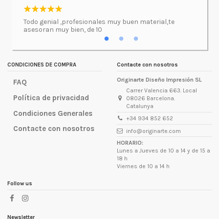
l.
Todo genial ,profesionales muy buen material,te
Imprimí
asesoran muy bien, de 10
atenció
excepc
incluso
lugar d
CONDICIONES DE COMPRA
Contacte con nosotros
Originarte Diseño Impresión SL
FAQ
Carrer Valencia 663. Local
Política de privacidad
08026 Barcelona.
Catalunya
Condiciones Generales
+34 934 852 652
Contacte con nosotros
info@originarte.com
HORARIO:
Lunes a Jueves de 10 a 14 y de 15 a
18 h
Viernes de 10 a 14 h
Follow us
Newsletter