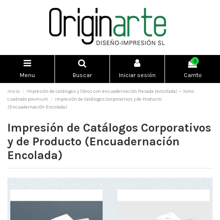
0
Menu
Buscar
Iniciar sesión
Carrito
Inicio
Impresión de catálogos y libros con encuadernación fresada (encolada) — lomo
cuadrado premium
Impresión de Catálogos Corporativos y de Producto
(Encuadernación Encolada)
Impresión de Catálogos Corporativos
y de Producto (Encuadernación
Encolada)