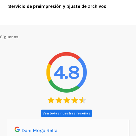
Servicio de preimpresión y ajuste de archivos
Síguenos
4.8
Vea todas nuestras reseñas
Dani Moga Rella
Asi