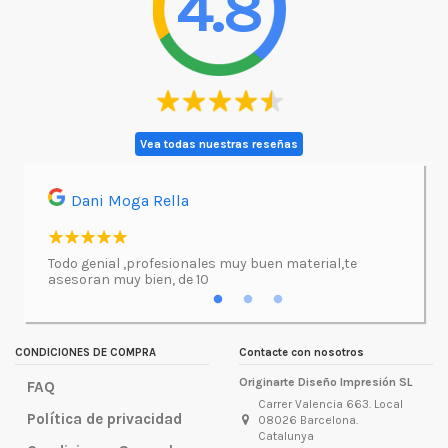
4.8
Vea todas nuestras reseñas
Dani Moga Rella
Asi
l.
Todo genial ,profesionales muy buen material,te
Imprimí
asesoran muy bien, de 10
atenció
excepc
incluso
lugar d
CONDICIONES DE COMPRA
Contacte con nosotros
Originarte Diseño Impresión SL
FAQ
Carrer Valencia 663. Local
Política de privacidad
08026 Barcelona.
Catalunya