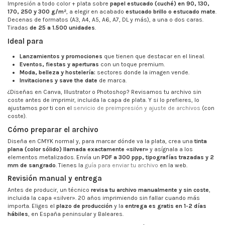
Impresión a todo color + plata sobre
papel estucado (cuché) en 90, 130,
170, 250 y 300 g/m²
, a elegir en acabado
estucado brillo o estucado mate
.
Decenas de formatos (A3, A4, A5, A6, A7, DL y más), a una o dos caras.
Tiradas
de 25 a 1.500 unidades
.
Ideal para
Lanzamientos y promociones
que tienen que destacar en el lineal.
Eventos, fiestas y aperturas
con un toque premium.
Moda, belleza y hostelería:
sectores donde la imagen vende.
Invitaciones y save the date
de marca.
¿Diseñas en Canva, Illustrator o Photoshop? Revisamos tu archivo sin
coste antes de imprimir, incluida la capa de plata. Y si lo prefieres, lo
ajustamos por ti con el
servicio de preimpresión y ajuste de archivos
(con
coste).
Cómo preparar el archivo
Diseña en CMYK normal y, para marcar dónde va la plata, crea una
tinta
plana (color sólido) llamada exactamente «silver»
y asígnala a los
elementos metalizados. Envía un
PDF a 300 ppp, tipografías trazadas y 2
mm de sangrado
. Tienes la
guía para enviar tu archivo
en la web.
Revisión manual y entrega
Antes de producir, un técnico
revisa tu archivo manualmente y sin coste
,
incluida la capa «silver». 20 años imprimiendo sin fallar cuando más
importa. Eliges el
plazo de producción
y la
entrega es gratis en 1-2 días
hábiles
, en España peninsular y Baleares.