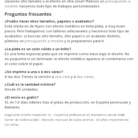
¿Quieres otro tamaño o el efecto en otra zona? Pídenos un
presupuesto a
medida
: hacemos todo tipo de trabajos personalizados.
Preguntas frecuentes
¿Podéis hacer otros tamaños, papeles o acabados?
Esta oferta es de flyers con efecto metálico en tinta plata, a muy buen
precio. Pero trabajamos con talleres artesanales y hacemos todo tipo de
acabados: si buscas otro tamaño, otro papel o un acabado distinto,
pídenos un
presupuesto a medida
y lo preparamos para ti.
¿La plata es un color sólido o un brillo?
Es una tinta especial plata que se imprime como base bajo el diseño. No
es purpurina ni un laminado: el efecto metálico aparece al combinarse con
el color sobre el papel.
¿Se imprime a una o a dos caras?
A las dos. Tienes la versión a
una cara
y a
dos caras
.
¿Cuál es la cantidad mínima?
Desde 25 unidades.
¿El envío es gratis?
Sí, en 1-2 días hábiles tras el plazo de producción, en España peninsular y
Baleares.
Originarte Diseño Impresión SL · Imprenta profesional en Barcelona desde 2006 ·
Carrer de València 663 · Revisión manual de cada archivo · 20 años imprimiendo
sin fallar.