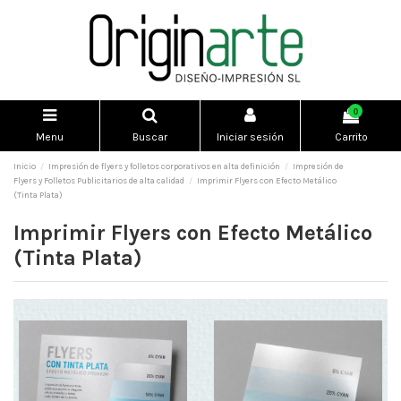
0
Menu
Buscar
Iniciar sesión
Carrito
Inicio
Impresión de flyers y folletos corporativos en alta definición
Impresión de
Flyers y Folletos Publicitarios de alta calidad
Imprimir Flyers con Efecto Metálico
(Tinta Plata)
Imprimir Flyers con Efecto Metálico
(Tinta Plata)