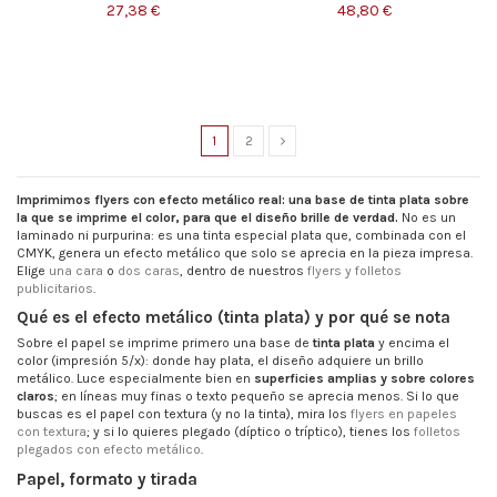
27,38 €
48,80 €
1
2
Imprimimos flyers con efecto metálico real: una base de tinta plata sobre
la que se imprime el color, para que el diseño brille de verdad.
No es un
laminado ni purpurina: es una tinta especial plata que, combinada con el
CMYK, genera un efecto metálico que solo se aprecia en la pieza impresa.
Elige
una cara
o
dos caras
, dentro de nuestros
flyers y folletos
publicitarios
.
Qué es el efecto metálico (tinta plata) y por qué se nota
Sobre el papel se imprime primero una base de
tinta plata
y encima el
color (impresión 5/x): donde hay plata, el diseño adquiere un brillo
metálico. Luce especialmente bien en
superficies amplias y sobre colores
claros
; en líneas muy finas o texto pequeño se aprecia menos. Si lo que
buscas es el papel con textura (y no la tinta), mira los
flyers en papeles
con textura
; y si lo quieres plegado (díptico o tríptico), tienes los
folletos
plegados con efecto metálico
.
Papel, formato y tirada