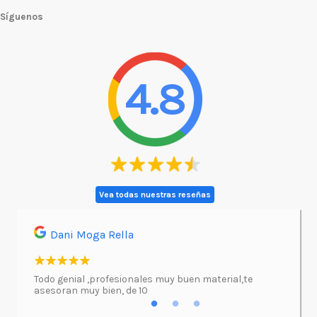
Síguenos
4.8
Vea todas nuestras reseñas
Dani Moga Rella
Asi
l.
Todo genial ,profesionales muy buen material,te
Imprimí
asesoran muy bien, de 10
atenció
excepc
incluso