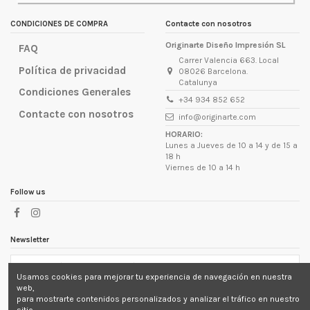
lugar d
CONDICIONES DE COMPRA
Contacte con nosotros
Originarte Diseño Impresión SL
FAQ
Carrer Valencia 663. Local
Política de privacidad
08026 Barcelona.
Catalunya
Condiciones Generales
+34 934 852 652
Contacte con nosotros
info@originarte.com
HORARIO:
Lunes a Jueves de 10 a 14 y de 15 a
18 h
Viernes de 10 a 14 h
Follow us
Newsletter
Usamos cookies para mejorar tu experiencia de navegación en nuestra
Puede darse de baja en cualquier momento. Para ello,
web,
consulte nuestra información de contacto en el aviso
para mostrarte contenidos personalizados y analizar el tráfico en nuestro
legal.