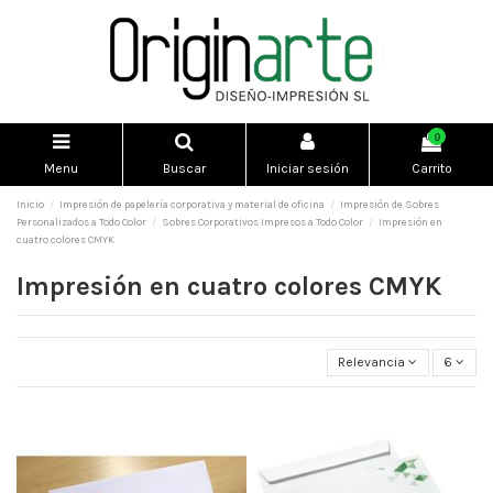
0
Menu
Buscar
Iniciar sesión
Carrito
Inicio
Impresión de papelería corporativa y material de oficina
Impresión de Sobres
Personalizados a Todo Color
Sobres Corporativos Impresos a Todo Color
Impresión en
cuatro colores CMYK
Impresión en cuatro colores CMYK
Relevancia
6