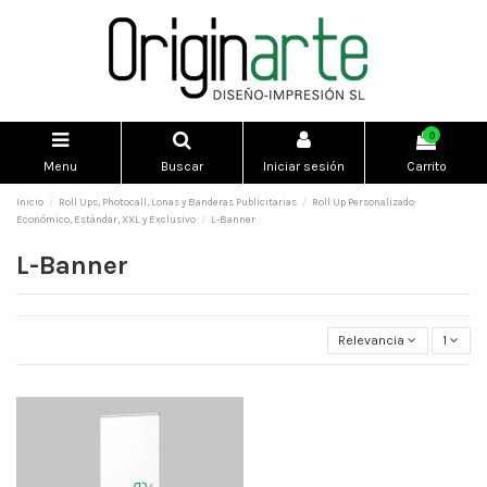
0
Menu
Buscar
Iniciar sesión
Carrito
Inicio
Roll Ups, Photocall, Lonas y Banderas Publicitarias
Roll Up Personalizado:
Económico, Estándar, XXL y Exclusivo
L-Banner
L-Banner
Relevancia
1