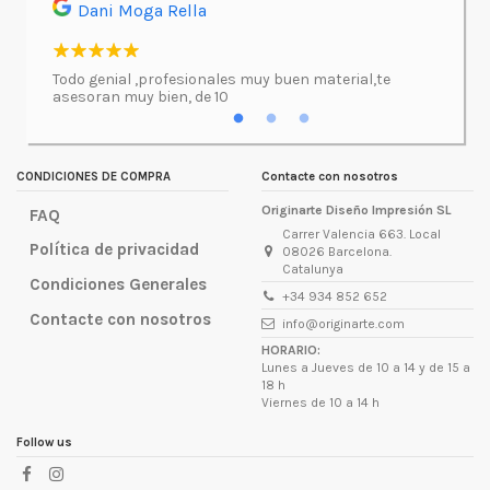
Dani Moga Rella
Asi
l.
Todo genial ,profesionales muy buen material,te
Imprimí
asesoran muy bien, de 10
atenció
excepc
incluso
lugar d
CONDICIONES DE COMPRA
Contacte con nosotros
Originarte Diseño Impresión SL
FAQ
Carrer Valencia 663. Local
Política de privacidad
08026 Barcelona.
Catalunya
Condiciones Generales
+34 934 852 652
Contacte con nosotros
info@originarte.com
HORARIO:
Lunes a Jueves de 10 a 14 y de 15 a
18 h
Viernes de 10 a 14 h
Follow us