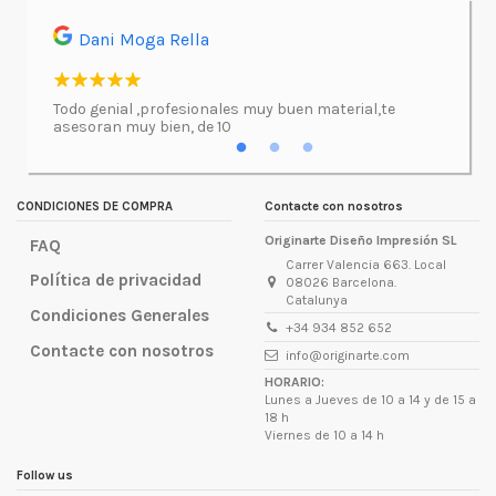
Dani Moga Rella
Asi
l.
Todo genial ,profesionales muy buen material,te
Imprimí
asesoran muy bien, de 10
atenció
excepc
incluso
lugar d
CONDICIONES DE COMPRA
Contacte con nosotros
Originarte Diseño Impresión SL
FAQ
Carrer Valencia 663. Local
Política de privacidad
08026 Barcelona.
Catalunya
Condiciones Generales
+34 934 852 652
Contacte con nosotros
info@originarte.com
HORARIO:
Lunes a Jueves de 10 a 14 y de 15 a
18 h
Viernes de 10 a 14 h
Follow us