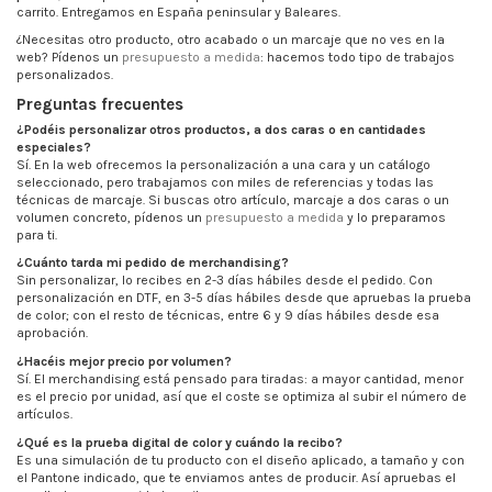
carrito. Entregamos en España peninsular y Baleares.
¿Necesitas otro producto, otro acabado o un marcaje que no ves en la
web? Pídenos un
presupuesto a medida
: hacemos todo tipo de trabajos
personalizados.
Preguntas frecuentes
¿Podéis personalizar otros productos, a dos caras o en cantidades
especiales?
Sí. En la web ofrecemos la personalización a una cara y un catálogo
seleccionado, pero trabajamos con miles de referencias y todas las
técnicas de marcaje. Si buscas otro artículo, marcaje a dos caras o un
volumen concreto, pídenos un
presupuesto a medida
y lo preparamos
para ti.
¿Cuánto tarda mi pedido de merchandising?
Sin personalizar, lo recibes en 2-3 días hábiles desde el pedido. Con
personalización en DTF, en 3-5 días hábiles desde que apruebas la prueba
de color; con el resto de técnicas, entre 6 y 9 días hábiles desde esa
aprobación.
¿Hacéis mejor precio por volumen?
Sí. El merchandising está pensado para tiradas: a mayor cantidad, menor
es el precio por unidad, así que el coste se optimiza al subir el número de
artículos.
¿Qué es la prueba digital de color y cuándo la recibo?
Es una simulación de tu producto con el diseño aplicado, a tamaño y con
el Pantone indicado, que te enviamos antes de producir. Así apruebas el