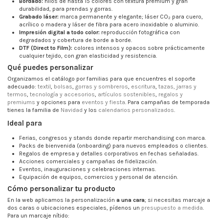
Bordado:
hilos de hasta 15 colores con textura premium y gran
durabilidad, para prendas y gorras.
Grabado láser:
marca permanente y elegante; láser CO₂ para cuero,
acrílico o madera y láser de fibra para acero inoxidable o aluminio.
Impresión digital a todo color:
reproducción fotográfica con
degradados y cobertura de borde a borde.
DTF (Direct to Film):
colores intensos y opacos sobre prácticamente
cualquier tejido, con gran elasticidad y resistencia.
Qué puedes personalizar
Organizamos el catálogo por familias para que encuentres el soporte
adecuado:
textil
,
bolsas
,
gorras y sombreros
,
escritura
,
tazas, jarras y
termos
,
tecnología y accesorios
,
artículos sostenibles
,
regalos y
premiums
y opciones para
eventos y fiesta
. Para campañas de temporada
tienes la familia de
Navidad
y los
calendarios personalizados
.
Ideal para
Ferias, congresos y stands donde repartir merchandising con marca.
Packs de bienvenida (onboarding) para nuevos empleados o clientes.
Regalos de empresa y detalles corporativos en fechas señaladas.
Acciones comerciales y campañas de fidelización.
Eventos, inauguraciones y celebraciones internas.
Equipación de equipos, comercios y personal de atención.
Cómo personalizar tu producto
En la web aplicamos la personalización
a una cara
; si necesitas marcaje a
dos caras o ubicaciones especiales, pídenos un
presupuesto a medida
.
Para un marcaje nítido: