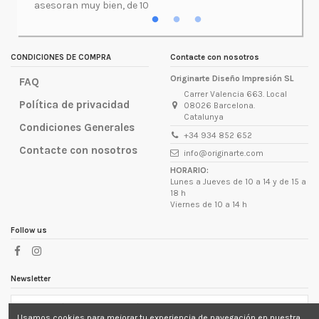
asesoran muy bien, de 10
atenció
excepc
incluso
lugar d
CONDICIONES DE COMPRA
Contacte con nosotros
Originarte Diseño Impresión SL
FAQ
Carrer Valencia 663. Local
Política de privacidad
08026 Barcelona.
Catalunya
Condiciones Generales
+34 934 852 652
Contacte con nosotros
info@originarte.com
HORARIO:
Lunes a Jueves de 10 a 14 y de 15 a
18 h
Viernes de 10 a 14 h
Follow us
Newsletter
Usamos cookies para mejorar tu experiencia de navegación en nuestra