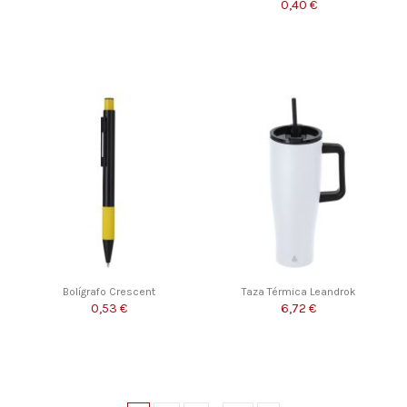
0,40 €
Bolígrafo Crescent
Taza Térmica Leandrok
0,53 €
6,72 €