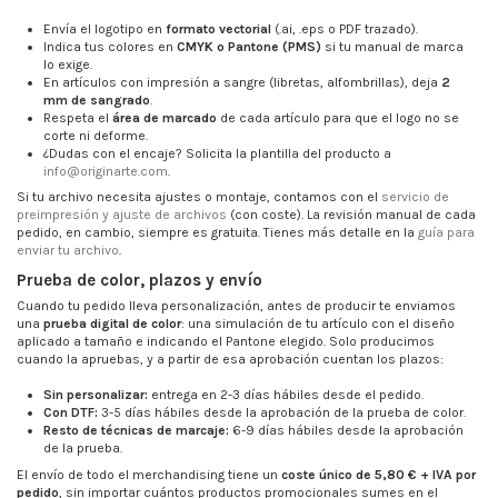
Envía el logotipo en
formato vectorial
(.ai, .eps o PDF trazado).
Indica tus colores en
CMYK o Pantone (PMS)
si tu manual de marca
lo exige.
En artículos con impresión a sangre (libretas, alfombrillas), deja
2
mm de sangrado
.
Respeta el
área de marcado
de cada artículo para que el logo no se
corte ni deforme.
¿Dudas con el encaje? Solicita la plantilla del producto a
info@originarte.com
.
Si tu archivo necesita ajustes o montaje, contamos con el
servicio de
preimpresión y ajuste de archivos
(con coste). La revisión manual de cada
pedido, en cambio, siempre es gratuita. Tienes más detalle en la
guía para
enviar tu archivo
.
Prueba de color, plazos y envío
Cuando tu pedido lleva personalización, antes de producir te enviamos
una
prueba digital de color
: una simulación de tu artículo con el diseño
aplicado a tamaño e indicando el Pantone elegido. Solo producimos
cuando la apruebas, y a partir de esa aprobación cuentan los plazos:
Sin personalizar:
entrega en 2-3 días hábiles desde el pedido.
Con DTF:
3-5 días hábiles desde la aprobación de la prueba de color.
Resto de técnicas de marcaje:
6-9 días hábiles desde la aprobación
de la prueba.
El envío de todo el merchandising tiene un
coste único de 5,80 € + IVA por
pedido
, sin importar cuántos productos promocionales sumes en el