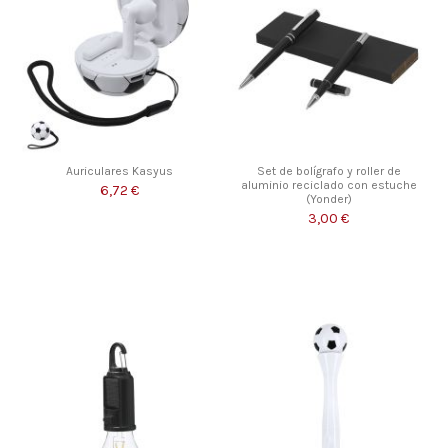
Auriculares Kasyus
Set de bolígrafo y roller de
aluminio reciclado con estuche
6,72 €
(Yonder)
3,00 €