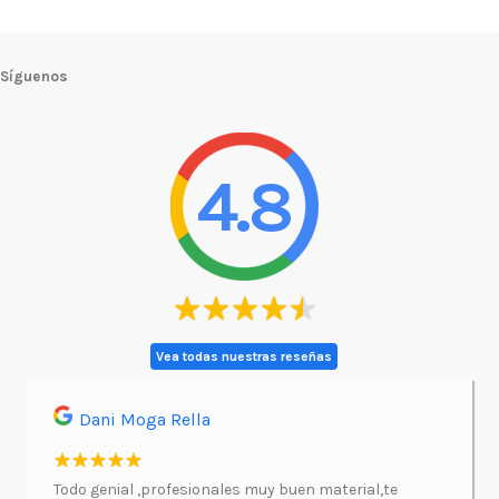
Síguenos
4.8
Vea todas nuestras reseñas
Dani Moga Rella
Asi
l.
Todo genial ,profesionales muy buen material,te
Imprimí