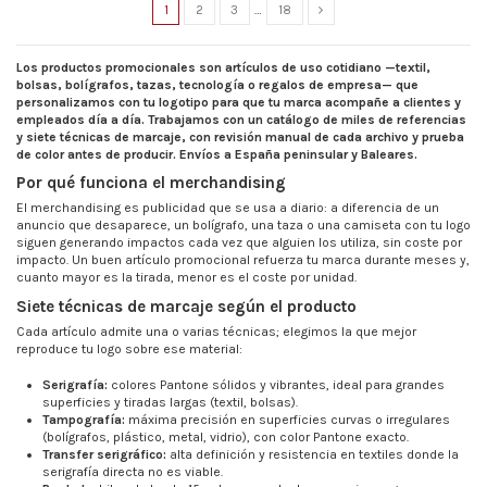
1
2
3
…
18
Los productos promocionales son artículos de uso cotidiano —textil,
bolsas, bolígrafos, tazas, tecnología o regalos de empresa— que
personalizamos con tu logotipo para que tu marca acompañe a clientes y
empleados día a día. Trabajamos con un catálogo de miles de referencias
y siete técnicas de marcaje, con revisión manual de cada archivo y prueba
de color antes de producir. Envíos a España peninsular y Baleares.
Por qué funciona el merchandising
El merchandising es publicidad que se usa a diario: a diferencia de un
anuncio que desaparece, un bolígrafo, una taza o una camiseta con tu logo
siguen generando impactos cada vez que alguien los utiliza, sin coste por
impacto. Un buen artículo promocional refuerza tu marca durante meses y,
cuanto mayor es la tirada, menor es el coste por unidad.
Siete técnicas de marcaje según el producto
Cada artículo admite una o varias técnicas; elegimos la que mejor
reproduce tu logo sobre ese material:
Serigrafía:
colores Pantone sólidos y vibrantes, ideal para grandes
superficies y tiradas largas (textil, bolsas).
Tampografía:
máxima precisión en superficies curvas o irregulares
(bolígrafos, plástico, metal, vidrio), con color Pantone exacto.
Transfer serigráfico:
alta definición y resistencia en textiles donde la
serigrafía directa no es viable.