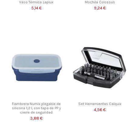
Vaso Térmico Laplux
Mochila Colossus
5,14 €
9,24 €
Fiambrera Numix plegable de
Set Herramientas Calquix
silicona 1,2 L con tapa de PP y
4,56 €
cierre de seguridad
3,88 €