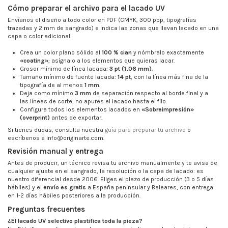
Cómo preparar el archivo para el lacado UV
Envíanos el diseño a todo color en PDF (CMYK, 300 ppp, tipografías
trazadas y 2 mm de sangrado) e indica las zonas que llevan lacado en una
capa o color adicional:
Crea un color plano sólido al
100 % cian
y nómbralo exactamente
«coating»
; asígnalo a los elementos que quieras lacar.
Grosor mínimo de línea lacada:
3 pt (1,06 mm)
.
Tamaño mínimo de fuente lacada:
14 pt
, con la línea más fina de la
tipografía de al menos
1 mm
.
Deja como mínimo
3 mm
de separación respecto al borde final y a
las líneas de corte; no apures el lacado hasta el filo.
Configura todos los elementos lacados en
«Sobreimpresión»
(overprint)
antes de exportar.
Si tienes dudas, consulta nuestra
guía para preparar tu archivo
o
escríbenos a info@originarte.com.
Revisión manual y entrega
Antes de producir, un técnico revisa tu archivo manualmente y te avisa de
cualquier ajuste en el sangrado, la resolución o la capa de lacado: es
nuestro diferencial desde 2006. Eliges el plazo de producción (3 o 5 días
hábiles) y el
envío es gratis
a España peninsular y Baleares, con entrega
en 1-2 días hábiles posteriores a la producción.
Preguntas frecuentes
¿El lacado UV selectivo plastifica toda la pieza?