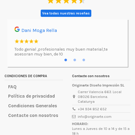
Vea todas nuestras reseñas
Dani Moga Rella
Asi
l.
Todo genial ,profesionales muy buen material,te
Imprimí
asesoran muy bien, de 10
atenció
excepc
incluso
lugar d
CONDICIONES DE COMPRA
Contacte con nosotros
Originarte Diseño Impresión SL
FAQ
Carrer Valencia 663. Local
Política de privacidad
08026 Barcelona.
Catalunya
Condiciones Generales
+34 934 852 652
Contacte con nosotros
info@originarte.com
HORARIO:
Lunes a Jueves de 10 a 14 y de 15 a
18 h