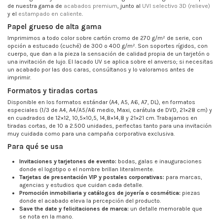
de nuestra gama de
acabados premium
, junto al
UVI selectivo 3D (relieve)
y el
estampado en caliente
.
Papel grueso de alta gama
Imprimimos a todo color sobre cartón cromo de 270 g/m² de serie, con
opción a estucado (cuché) de 300 o 400 g/m². Son soportes rígidos, con
cuerpo, que dan a la pieza la sensación de calidad propia de un tarjetón o
una invitación de lujo. El lacado UV se aplica sobre el anverso; si necesitas
un acabado por las dos caras, consúltanos y lo valoramos antes de
imprimir.
Formatos y tiradas cortas
Disponible en los formatos estándar (A4, A5, A6, A7, DL), en formatos
especiales (1/3 de A4, A4/A5/A6 medio, Maxi, carátula de DVD, 21×28 cm) y
en cuadrados de 12×12, 10,5×10,5, 14,8×14,8 y 21×21 cm. Trabajamos en
tiradas cortas, de 10 a 2.500 unidades, perfectas tanto para una invitación
muy cuidada como para una campaña corporativa exclusiva.
Para qué se usa
Invitaciones y tarjetones de evento:
bodas, galas e inauguraciones
donde el logotipo o el nombre brillan literalmente.
Tarjetas de presentación VIP y postales corporativas:
para marcas,
agencias y estudios que cuidan cada detalle.
Promoción inmobiliaria y catálogos de joyería o cosmética:
piezas
donde el acabado eleva la percepción del producto.
Save the date y felicitaciones de marca:
un detalle memorable que
se nota en la mano.