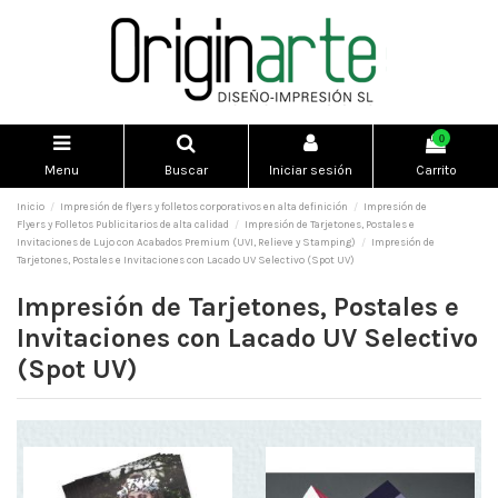
0
Menu
Buscar
Iniciar sesión
Carrito
Inicio
Impresión de flyers y folletos corporativos en alta definición
Impresión de
Flyers y Folletos Publicitarios de alta calidad
Impresión de Tarjetones, Postales e
Invitaciones de Lujo con Acabados Premium (UVI, Relieve y Stamping)
Impresión de
Tarjetones, Postales e Invitaciones con Lacado UV Selectivo (Spot UV)
Impresión de Tarjetones, Postales e
Invitaciones con Lacado UV Selectivo
(Spot UV)