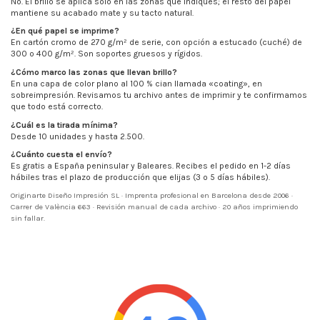
No. El brillo se aplica solo en las zonas que indiques; el resto del papel
mantiene su acabado mate y su tacto natural.
¿En qué papel se imprime?
En cartón cromo de 270 g/m² de serie, con opción a estucado (cuché) de
300 o 400 g/m². Son soportes gruesos y rígidos.
¿Cómo marco las zonas que llevan brillo?
En una capa de color plano al 100 % cian llamada «coating», en
sobreimpresión. Revisamos tu archivo antes de imprimir y te confirmamos
que todo está correcto.
¿Cuál es la tirada mínima?
Desde 10 unidades y hasta 2.500.
¿Cuánto cuesta el envío?
Es gratis a España peninsular y Baleares. Recibes el pedido en 1-2 días
hábiles tras el plazo de producción que elijas (3 o 5 días hábiles).
Originarte Diseño Impresión SL · Imprenta profesional en Barcelona desde 2006 ·
Carrer de València 663 · Revisión manual de cada archivo · 20 años imprimiendo
sin fallar.