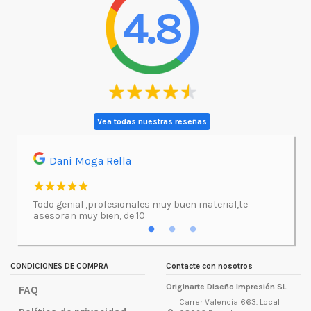
4.8
Vea todas nuestras reseñas
Dani Moga Rella
Asi
l.
Todo genial ,profesionales muy buen material,te
Imprimí
asesoran muy bien, de 10
atenció
excepc
incluso
lugar d
CONDICIONES DE COMPRA
Contacte con nosotros
Originarte Diseño Impresión SL
FAQ
Carrer Valencia 663. Local