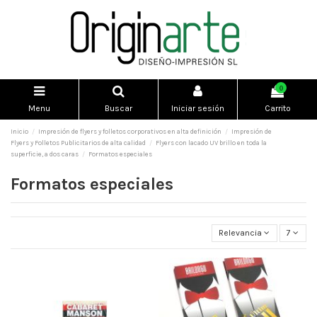
0
Menu
Buscar
Iniciar sesión
Carrito
Inicio
Impresión de flyers y folletos corporativos en alta definición
Impresión de
Flyers y Folletos Publicitarios de alta calidad
Flyers con lacado UV brillo en toda la
superficie, a dos caras
Formatos especiales
Formatos especiales
Relevancia
7