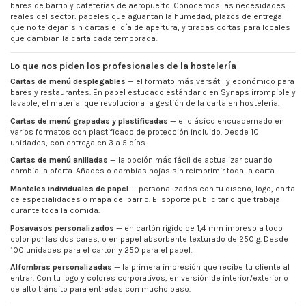
bares de barrio y cafeterías de aeropuerto. Conocemos las necesidades
reales del sector: papeles que aguantan la humedad, plazos de entrega
que no te dejan sin cartas el día de apertura, y tiradas cortas para locales
que cambian la carta cada temporada.
Lo que nos piden los profesionales de la hostelería
Cartas de menú desplegables
— el formato más versátil y económico para
bares y restaurantes. En papel estucado estándar o en Synaps irrompible y
lavable, el material que revoluciona la gestión de la carta en hostelería.
Cartas de menú grapadas y plastificadas
— el clásico encuadernado en
varios formatos con plastificado de protección incluido. Desde 10
unidades, con entrega en 3 a 5 días.
Cartas de menú anilladas
— la opción más fácil de actualizar cuando
cambia la oferta. Añades o cambias hojas sin reimprimir toda la carta.
Manteles individuales de papel
— personalizados con tu diseño, logo, carta
de especialidades o mapa del barrio. El soporte publicitario que trabaja
durante toda la comida.
Posavasos personalizados
— en cartón rígido de 1,4 mm impreso a todo
color por las dos caras, o en papel absorbente texturado de 250 g. Desde
100 unidades para el cartón y 250 para el papel.
Alfombras personalizadas
— la primera impresión que recibe tu cliente al
entrar. Con tu logo y colores corporativos, en versión de interior/exterior o
de alto tránsito para entradas con mucho paso.