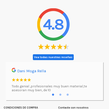
4.8
Vea todas nuestras reseñas
Dani Moga Rella
Asi
l.
Todo genial ,profesionales muy buen material,te
Imprimí
asesoran muy bien, de 10
atenció
excepc
incluso
lugar d
CONDICIONES DE COMPRA
Contacte con nosotros