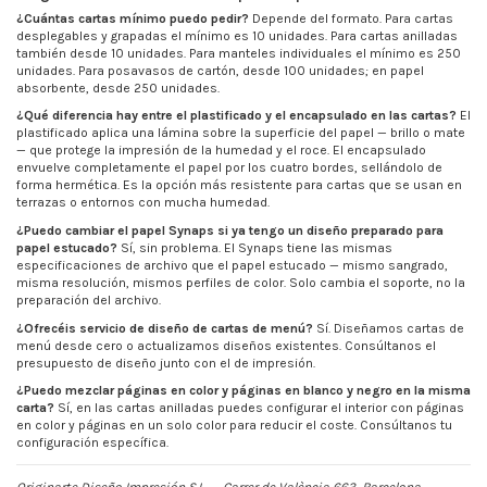
¿Cuántas cartas mínimo puedo pedir?
Depende del formato. Para cartas
desplegables y grapadas el mínimo es 10 unidades. Para cartas anilladas
también desde 10 unidades. Para manteles individuales el mínimo es 250
unidades. Para posavasos de cartón, desde 100 unidades; en papel
absorbente, desde 250 unidades.
¿Qué diferencia hay entre el plastificado y el encapsulado en las cartas?
El
plastificado aplica una lámina sobre la superficie del papel — brillo o mate
— que protege la impresión de la humedad y el roce. El encapsulado
envuelve completamente el papel por los cuatro bordes, sellándolo de
forma hermética. Es la opción más resistente para cartas que se usan en
terrazas o entornos con mucha humedad.
¿Puedo cambiar el papel Synaps si ya tengo un diseño preparado para
papel estucado?
Sí, sin problema. El Synaps tiene las mismas
especificaciones de archivo que el papel estucado — mismo sangrado,
misma resolución, mismos perfiles de color. Solo cambia el soporte, no la
preparación del archivo.
¿Ofrecéis servicio de diseño de cartas de menú?
Sí. Diseñamos cartas de
menú desde cero o actualizamos diseños existentes. Consúltanos el
presupuesto de diseño junto con el de impresión.
¿Puedo mezclar páginas en color y páginas en blanco y negro en la misma
carta?
Sí, en las cartas anilladas puedes configurar el interior con páginas
en color y páginas en un solo color para reducir el coste. Consúltanos tu
configuración específica.