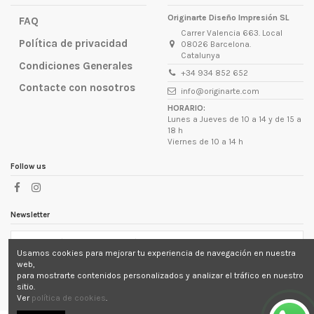
Originarte Diseño Impresión SL
FAQ
Carrer Valencia 663. Local
Política de privacidad
08026 Barcelona.
Catalunya
Condiciones Generales
+34 934 852 652
Contacte con nosotros
info@originarte.com
HORARIO:
Lunes a Jueves de 10 a 14 y de 15 a
18 h
Viernes de 10 a 14 h
Follow us
Newsletter
Usamos cookies para mejorar tu experiencia de navegación en nuestra
Puede darse de baja en cualquier momento. Para ello,
web,
consulte nuestra información de contacto en el aviso
para mostrarte contenidos personalizados y analizar el tráfico en nuestro
legal.
sitio.
Ver
política de cookies
.