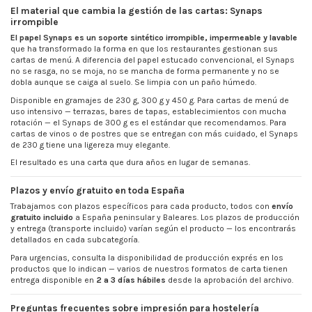
El material que cambia la gestión de las cartas: Synaps
irrompible
El papel Synaps es un soporte sintético irrompible, impermeable y lavable
que ha transformado la forma en que los restaurantes gestionan sus
cartas de menú. A diferencia del papel estucado convencional, el Synaps
no se rasga, no se moja, no se mancha de forma permanente y no se
dobla aunque se caiga al suelo. Se limpia con un paño húmedo.
Disponible en gramajes de 230 g, 300 g y 450 g. Para cartas de menú de
uso intensivo — terrazas, bares de tapas, establecimientos con mucha
rotación — el Synaps de 300 g es el estándar que recomendamos. Para
cartas de vinos o de postres que se entregan con más cuidado, el Synaps
de 230 g tiene una ligereza muy elegante.
El resultado es una carta que dura años en lugar de semanas.
Plazos y envío gratuito en toda España
Trabajamos con plazos específicos para cada producto, todos con
envío
gratuito incluido
a España peninsular y Baleares. Los plazos de producción
y entrega (transporte incluido) varían según el producto — los encontrarás
detallados en cada subcategoría.
Para urgencias, consulta la disponibilidad de producción exprés en los
productos que lo indican — varios de nuestros formatos de carta tienen
entrega disponible en
2 a 3 días hábiles
desde la aprobación del archivo.
Preguntas frecuentes sobre impresión para hostelería