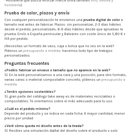
· Hostelería que busca reforzar marca (mira también
vino, bebida y
hostelería
).
Prueba de color, plazos y envío
Con cualquier personalización te enviamos una
prueba digital de color
a
tamaño real antes de fabricar. Plazos: sin personalizar, 2-3 días hábiles
desde el pedido; personalizado, 6-9 días hábiles desde que apruebas la
prueba. Envío a España peninsular y Baleares con coste único de 5,80 € +
IVA por pedido.
¿Necesitas un formato de vaso, caja o bolsa que no ves en la web?
Pídenos un
presupuesto a medida
: hacemos todo tipo de trabajos
personalizados.
Preguntas frecuentes
¿Podéis fabricar un envase o tamaño que no aparece en la web?
Sí. En la web personalizamos a una cara y una posición; para otro formato,
varias caras o material compostable concreto, pídenos un
presupuesto a
medida
.
¿Tenéis opciones sostenibles?
Sí, gran parte del catálogo take away es de materiales reciclables o
compostables. Te orientamos sobre el más adecuado para tu uso.
¿Cuál es el pedido mínimo?
Depende del producto y se indica en cada ficha. A mayor cantidad, menor
precio por unidad.
¿Veré cómo queda mi diseño antes de la tirada?
Sí. Recibes una simulación digital del diseño sobre el producto y solo