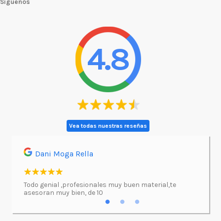
Síguenos
4.8
Vea todas nuestras reseñas
Dani Moga Rella
Asi
l.
Todo genial ,profesionales muy buen material,te
Imprimí
asesoran muy bien, de 10
atenció
excepc
incluso
lugar d