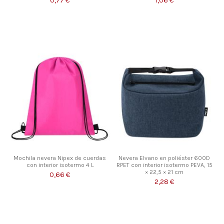
0,77 €
1,06 €
Mochila nevera Nipex de cuerdas
Nevera Elvano en poliéster 600D
con interior isotermo 4 L
RPET con interior isotermo PEVA, 15
× 22,5 × 21 cm
0,66 €
2,28 €