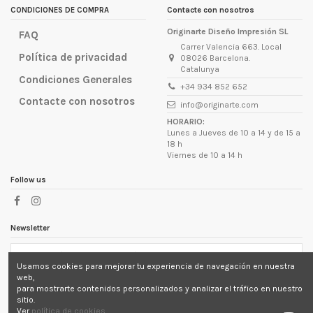
CONDICIONES DE COMPRA
Contacte con nosotros
Originarte Diseño Impresión SL
FAQ
Carrer Valencia 663. Local
Política de privacidad
08026 Barcelona.
Catalunya
Condiciones Generales
+34 934 852 652
Contacte con nosotros
info@originarte.com
HORARIO:
Lunes a Jueves de 10 a 14 y de 15 a
18 h
Viernes de 10 a 14 h
Follow us
Newsletter
Usamos cookies para mejorar tu experiencia de navegación en nuestra
Puede darse de baja en cualquier momento. Para ello,
web,
consulte nuestra información de contacto en el aviso
para mostrarte contenidos personalizados y analizar el tráfico en nuestro
legal.
sitio.
Ver
política de cookies
.