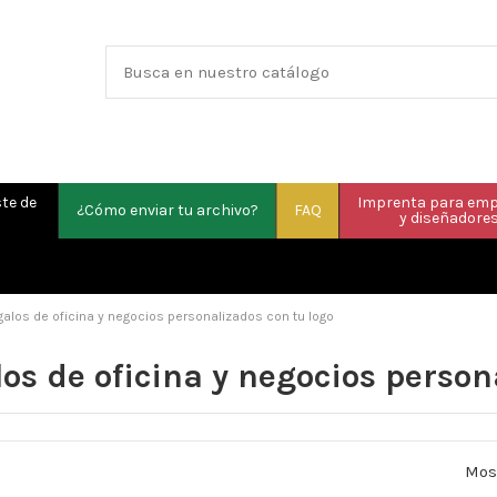
te de
Imprenta para em
¿Cómo enviar tu archivo?
FAQ
y diseñadore
galos de oficina y negocios personalizados con tu logo
os de oficina y negocios person
Most