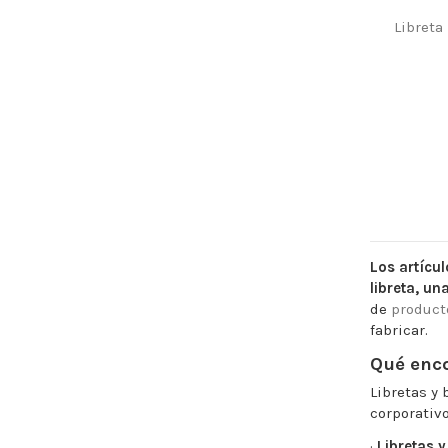
Libreta
Los artícul
libreta, un
de
product
fabricar.
Qué enco
Libretas y 
corporativo
·
Libretas y