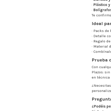
·
Plástico y
·
Bolígrafo
Te confirma
Ideal pa
· Packs de
· Detalle c
· Regalo de
· Material 
· Combínal
Prueba d
Con cualqu
Plazos: sin
en técnica 
¿Necesitas
personaliz
Pregunt
¿Podéis pe