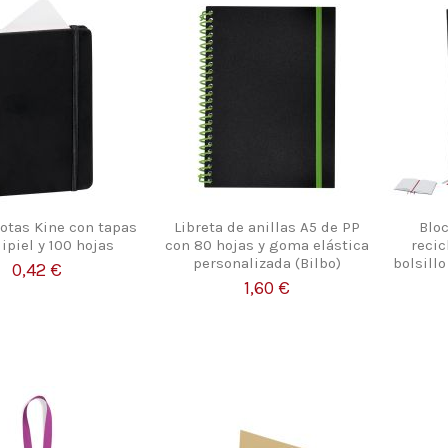
notas Kine con tapas
Libreta de anillas A5 de PP
Bloc
ipiel y 100 hojas
con 80 hojas y goma elástica
recic
personalizada (Bilbo)
bolsill
0,42 €
1,60 €