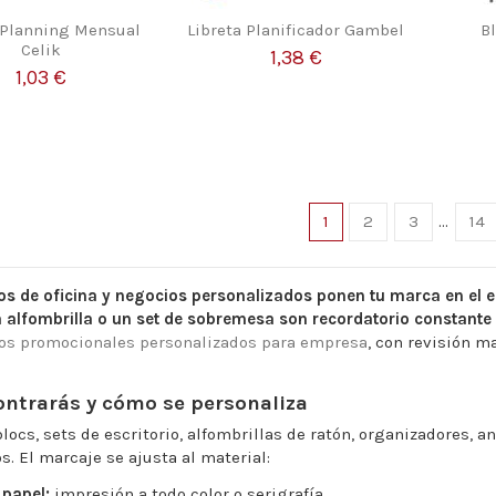
 Planning Mensual
Libreta Planificador Gambel
B
Celik
1,38 €
1,03 €
1
2
3
…
14
os de oficina y negocios personalizados ponen tu marca en el esc
a alfombrilla o un set de sobremesa son recordatorio constante 
os promocionales personalizados para empresa
, con revisión m
ntrarás y cómo se personaliza
blocs, sets de escritorio, alfombrillas de ratón, organizadores, 
s. El marcaje se ajusta al material:
 papel:
impresión a todo color o serigrafía.