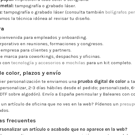
 metal:
tampografía o grabado láser.
s:
tampografía o grabado láser (consulta también
bolígrafos pe
mos la técnica idónea al revisar tu diseño.
ra
 bienvenida para empleados y onboarding.
orporativo en reuniones, formaciones y congresos.
 empresa para clientes y partners.
de marca para coworkings, despachos y oficinas.
o con
tecnología y accesorios
o
mochilas
para un kit completo.
e color, plazos y envío
ier personalización te enviamos una
prueba digital de color
a ta
 personalizar, 2-3 días hábiles desde el pedido; personalizado, 
DTF sobre algodón). Envío a España peninsular y Baleares con co
 un artículo de oficina que no ves en la web? Pídenos un
presup
ados.
as frecuentes
rsonalizar un artículo o acabado que no aparece en la web?