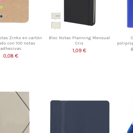
otas Zinko en cartón
Bloc Notas Planning Mensual
C
ado con 100 notas
Crix
polipro
adhesivas
g
1,09 €
0,08 €