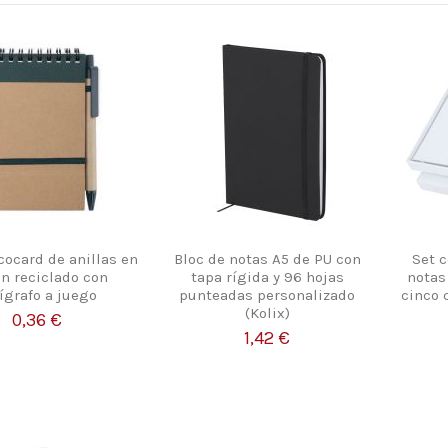
cocard de anillas en
Bloc de notas A5 de PU con
Set 
ón reciclado con
tapa rígida y 96 hojas
notas
ígrafo a juego
punteadas personalizado
cinco 
(Kolix)
0,36 €
1,42 €