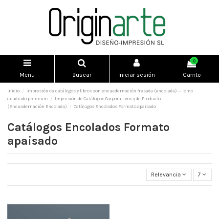
0
Menu
Buscar
Iniciar sesión
Carrito
Inicio
Impresión de catálogos y libros con encuadernación fresada (encolada) — lomo
cuadrado premium
Impresión de Catálogos Corporativos y de Producto
(Encuadernación Encolada)
Catálogos Encolados Formato apaisado
Catálogos Encolados Formato
apaisado
Relevancia
7