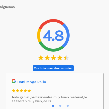
Síguenos
4.8
Vea todas nuestras reseñas
Dani Moga Rella
Asi
l.
Todo genial ,profesionales muy buen material,te
Imprimí
asesoran muy bien, de 10
atenció
excepc
incluso