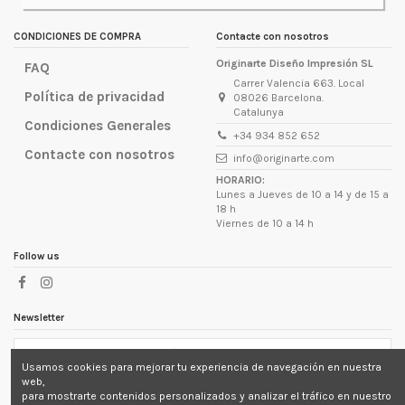
lugar d
CONDICIONES DE COMPRA
Contacte con nosotros
Originarte Diseño Impresión SL
FAQ
Carrer Valencia 663. Local
Política de privacidad
08026 Barcelona.
Catalunya
Condiciones Generales
+34 934 852 652
Contacte con nosotros
info@originarte.com
HORARIO:
Lunes a Jueves de 10 a 14 y de 15 a
18 h
Viernes de 10 a 14 h
Follow us
Newsletter
Usamos cookies para mejorar tu experiencia de navegación en nuestra
Puede darse de baja en cualquier momento. Para ello,
web,
consulte nuestra información de contacto en el aviso
para mostrarte contenidos personalizados y analizar el tráfico en nuestro
legal.