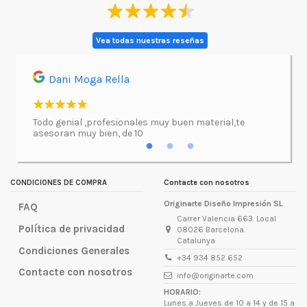
Vea todas nuestras reseñas
Dani Moga Rella
Asi
l.
Todo genial ,profesionales muy buen material,te
Imprimí
asesoran muy bien, de 10
atenció
excepc
incluso
lugar d
CONDICIONES DE COMPRA
Contacte con nosotros
Originarte Diseño Impresión SL
FAQ
Carrer Valencia 663. Local
Política de privacidad
08026 Barcelona.
Catalunya
Condiciones Generales
+34 934 852 652
Contacte con nosotros
info@originarte.com
HORARIO:
Lunes a Jueves de 10 a 14 y de 15 a