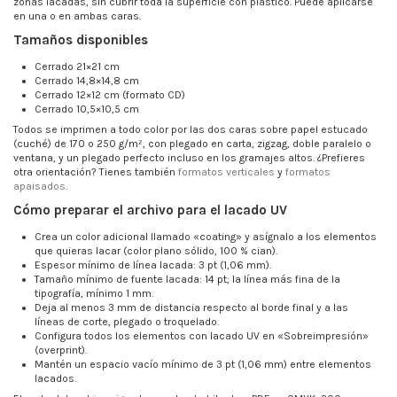
zonas lacadas, sin cubrir toda la superficie con plástico. Puede aplicarse
en una o en ambas caras.
Tamaños disponibles
Cerrado 21×21 cm
Cerrado 14,8×14,8 cm
Cerrado 12×12 cm (formato CD)
Cerrado 10,5×10,5 cm
Todos se imprimen a todo color por las dos caras sobre papel estucado
(cuché) de 170 o 250 g/m², con plegado en carta, zigzag, doble paralelo o
ventana, y un plegado perfecto incluso en los gramajes altos. ¿Prefieres
otra orientación? Tienes también
formatos verticales
y
formatos
apaisados
.
Cómo preparar el archivo para el lacado UV
Crea un color adicional llamado «coating» y asígnalo a los elementos
que quieras lacar (color plano sólido, 100 % cian).
Espesor mínimo de línea lacada: 3 pt (1,06 mm).
Tamaño mínimo de fuente lacada: 14 pt; la línea más fina de la
tipografía, mínimo 1 mm.
Deja al menos 3 mm de distancia respecto al borde final y a las
líneas de corte, plegado o troquelado.
Configura todos los elementos con lacado UV en «Sobreimpresión»
(overprint).
Mantén un espacio vacío mínimo de 3 pt (1,06 mm) entre elementos
lacados.