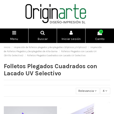
0
Menu
Buscar
Iniciar sesión
Carrito
Inicio
Impresión de folletos plegados y desplegables (dípticos y trípticos)
Impresión
de Folletos Plegados y Desplegables de Alta Gama
Folletos Plegados con Lacado UV
(Brillo Selectivo)
Folletos Plegados Cuadrados con Lacado UV Selectivo
Folletos Plegados Cuadrados con
Lacado UV Selectivo
Relevancia
4