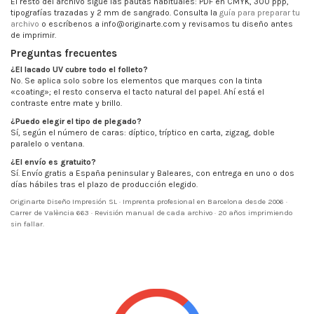
El resto del archivo sigue las pautas habituales: PDF en CMYK, 300 ppp,
tipografías trazadas y 2 mm de sangrado. Consulta la
guía para preparar tu
archivo
o escríbenos a info@originarte.com y revisamos tu diseño antes
de imprimir.
Preguntas frecuentes
¿El lacado UV cubre todo el folleto?
No. Se aplica solo sobre los elementos que marques con la tinta
«coating»; el resto conserva el tacto natural del papel. Ahí está el
contraste entre mate y brillo.
¿Puedo elegir el tipo de plegado?
Sí, según el número de caras: díptico, tríptico en carta, zigzag, doble
paralelo o ventana.
¿El envío es gratuito?
Sí. Envío gratis a España peninsular y Baleares, con entrega en uno o dos
días hábiles tras el plazo de producción elegido.
Originarte Diseño Impresión SL · Imprenta profesional en Barcelona desde 2006 ·
Carrer de València 663 · Revisión manual de cada archivo · 20 años imprimiendo
sin fallar.