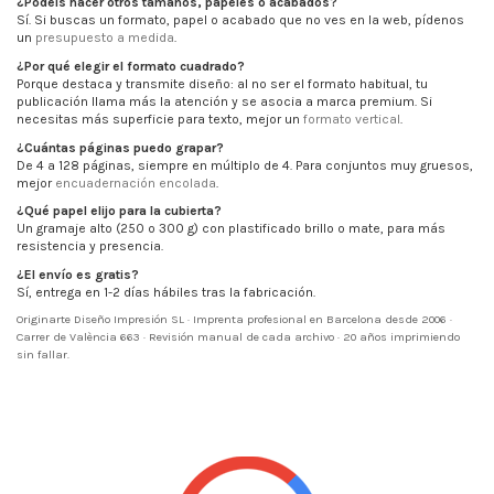
¿Podéis hacer otros tamaños, papeles o acabados?
Sí. Si buscas un formato, papel o acabado que no ves en la web, pídenos
un
presupuesto a medida
.
¿Por qué elegir el formato cuadrado?
Porque destaca y transmite diseño: al no ser el formato habitual, tu
publicación llama más la atención y se asocia a marca premium. Si
necesitas más superficie para texto, mejor un
formato vertical
.
¿Cuántas páginas puedo grapar?
De 4 a 128 páginas, siempre en múltiplo de 4. Para conjuntos muy gruesos,
mejor
encuadernación encolada
.
¿Qué papel elijo para la cubierta?
Un gramaje alto (250 o 300 g) con plastificado brillo o mate, para más
resistencia y presencia.
¿El envío es gratis?
Sí, entrega en 1-2 días hábiles tras la fabricación.
Originarte Diseño Impresión SL · Imprenta profesional en Barcelona desde 2006 ·
Carrer de València 663 · Revisión manual de cada archivo · 20 años imprimiendo
sin fallar.