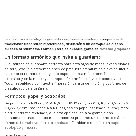
Las
revistas y catálogos grapados en formato cuadrado
rompen con lo
tradicional: transmiten modernidad, distinción y un enfoque de diseño
cuidado al milímetro. Forman parte de nuestra gama de
revistas grapadas
.
Un formato armónico que invita a guardarse
El cuadrado es el soporte perfecto para catálogos de moda, exposiciones
de arte, joyería o presentaciones de producto premium en clave boutique.
Al no ser el formato que la gente espera, capta más atención en el
expositor y en la mano; y su proporción armónica invita a conservarlo.
Todo, respaldado por nuestra impresión de alta definición y opciones de
plastificado de alta gama.
Formatos, papel y acabados
Disponible en 21×21 cm, 14,8×14,8 cm, 12×12 cm (tipo CD), 10,5×10,5 cm y XL
29,7×29,7 cm. Interior de 4 a 128 páginas en papel estucado (cuché) mate
o brillo, offset o reciclado; cubierta opcional de alto gramaje con
plastificado. Tirada desde 10 unidades. Si prefieres un desarrollo clásico
tienes el
formato vertical
o el
apaisado
. También disponible en
papel
ecológico y natural
.
Ideal para