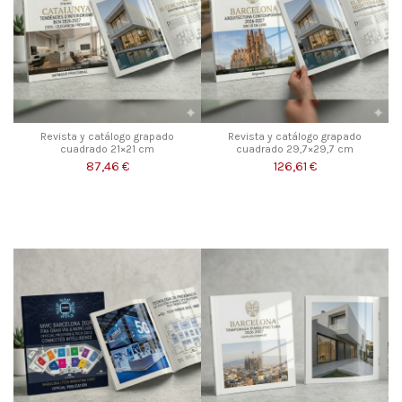
Revista y catálogo grapado
Revista y catálogo grapado
cuadrado 21×21 cm
cuadrado 29,7×29,7 cm
87,46 €
126,61 €