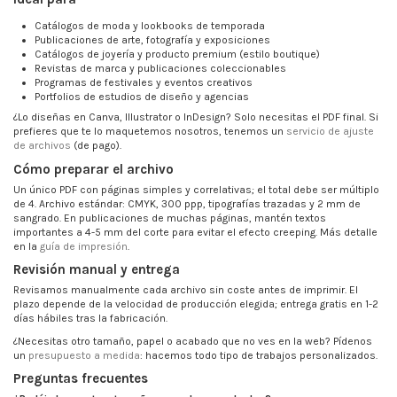
Catálogos de moda y lookbooks de temporada
Publicaciones de arte, fotografía y exposiciones
Catálogos de joyería y producto premium (estilo boutique)
Revistas de marca y publicaciones coleccionables
Programas de festivales y eventos creativos
Portfolios de estudios de diseño y agencias
¿Lo diseñas en Canva, Illustrator o InDesign? Solo necesitas el PDF final. Si
prefieres que te lo maquetemos nosotros, tenemos un
servicio de ajuste
de archivos
(de pago).
Cómo preparar el archivo
Un único PDF con páginas simples y correlativas; el total debe ser múltiplo
de 4. Archivo estándar: CMYK, 300 ppp, tipografías trazadas y 2 mm de
sangrado. En publicaciones de muchas páginas, mantén textos
importantes a 4-5 mm del corte para evitar el efecto creeping. Más detalle
en la
guía de impresión
.
Revisión manual y entrega
Revisamos manualmente cada archivo sin coste antes de imprimir. El
plazo depende de la velocidad de producción elegida; entrega gratis en 1-2
días hábiles tras la fabricación.
¿Necesitas otro tamaño, papel o acabado que no ves en la web? Pídenos
un
presupuesto a medida
: hacemos todo tipo de trabajos personalizados.
Preguntas frecuentes