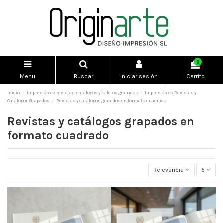
0
Menu
Buscar
Iniciar sesión
Carrito
Inicio
Impresión de revistas, catálogos y folletos grapados
Impresión de Revistas y
Catálogos Grapados
Revistas y catálogos grapados en formato cuadrado
Revistas y catálogos grapados en
formato cuadrado
Relevancia
5