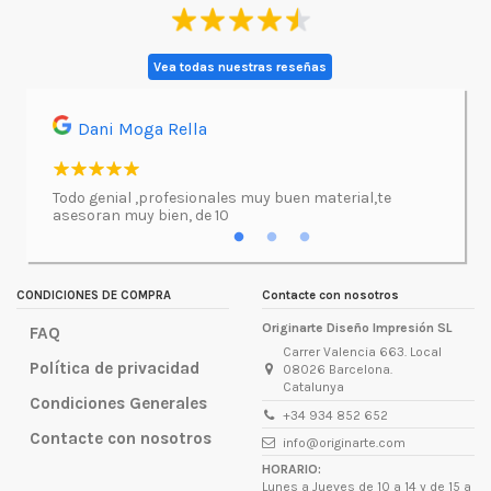
Vea todas nuestras reseñas
Dani Moga Rella
Asi
l.
Todo genial ,profesionales muy buen material,te
Imprimí
asesoran muy bien, de 10
atenció
excepc
incluso
lugar d
CONDICIONES DE COMPRA
Contacte con nosotros
Originarte Diseño Impresión SL
FAQ
Carrer Valencia 663. Local
Política de privacidad
08026 Barcelona.
Catalunya
Condiciones Generales
+34 934 852 652
Contacte con nosotros
info@originarte.com
HORARIO:
Lunes a Jueves de 10 a 14 y de 15 a