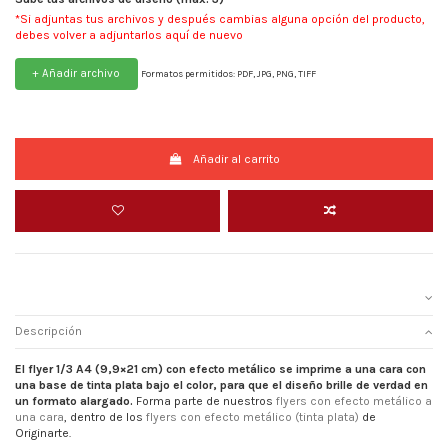
*Si adjuntas tus archivos y después cambias alguna opción del producto,
debes volver a adjuntarlos aquí de nuevo
+ Añadir archivo
Formatos permitidos: PDF, JPG, PNG, TIFF
Añadir al carrito
Descripción
El flyer 1/3 A4 (9,9×21 cm) con efecto metálico se imprime a una cara con
una base de tinta plata bajo el color, para que el diseño brille de verdad en
un formato alargado.
Forma parte de nuestros
flyers con efecto metálico a
una cara
, dentro de los
flyers con efecto metálico (tinta plata)
de
Originarte.