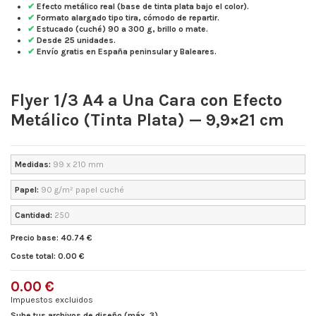
✔
Efecto metálico real
(base de tinta plata bajo el color).
✔
Formato alargado
tipo tira, cómodo de repartir.
✔
Estucado (cuché)
90 a 300 g, brillo o mate.
✔
Desde 25 unidades.
✔
Envío gratis
en España peninsular y Baleares.
Flyer 1/3 A4 a Una Cara con Efecto
Metálico (Tinta Plata) — 9,9×21 cm
Medidas:
99 x 210 mm
Papel:
90 g/m² papel cuché
Cantidad:
250
Precio base: 40.74 €
Coste total: 0.00 €
0.00 €
Impuestos excluidos
Sube tus archivos de diseño (máx. 3)