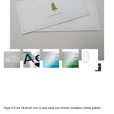
Flyer 1/3 A4 (9,9×21 cm) a una cara con efecto metálico (tinta plata):