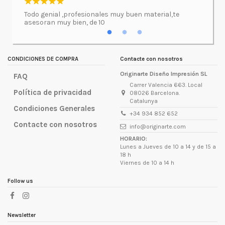
l.
Todo genial ,profesionales muy buen material,te
Imprimí
asesoran muy bien, de 10
atenció
excepc
incluso
lugar d
CONDICIONES DE COMPRA
Contacte con nosotros
Originarte Diseño Impresión SL
FAQ
Carrer Valencia 663. Local
Política de privacidad
08026 Barcelona.
Catalunya
Condiciones Generales
+34 934 852 652
Contacte con nosotros
info@originarte.com
HORARIO:
Lunes a Jueves de 10 a 14 y de 15 a
18 h
Viernes de 10 a 14 h
Follow us
Newsletter