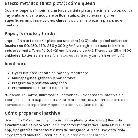
Efecto metálico (tinta plata): cómo queda
Sobre el papel se imprime una base de
tinta plata
y encima el color: donde
hay plata, el diseño adquiere brillo metálico. Se aprecia mejor en
superficies amplias y colores claros
, y solo en la pieza impresa, no en
pantalla.
Papel, formato y tirada
Impresión
a todo color + plata por una cara (4/0)
sobre
papel estucado
(cuché) en 90, 130, 170, 250 y 300 g/m²
, a elegir en
estucado brillo o
estucado mate
. Tamaño
9,9×21 cm
(un tercio de A4). Tiradas
de 25 a 1.500
unidades
. Lo tienes en más
formatos especiales
y también en
A4
o
A5
.
Ideal para
Flyers tira
para reparto en mano y mostrador.
Marcapáginas grandes
y banderolas.
Programas y minutas
alargados.
Promociones
de formato esbelto.
¿Diseñas en Canva, Illustrator o Photoshop? Revisamos tu archivo sin
coste, incluida la capa de plata. Y si lo prefieres, lo ajustamos por ti con el
servicio de preimpresión y ajuste de archivos
(con coste).
Cómo preparar el archivo
Diseña en CMYK normal y crea una
tinta plana (color sólido) llamada
exactamente «silver»
para los elementos metalizados. Envía un
PDF a 300
ppp, tipografías trazadas y 2 mm de sangrado
. Al ser a una cara, solo
necesitas el anverso. Consulta la
guía para enviar tu archivo
.