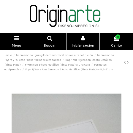
0
Menu
Buscar
Iniciar sesión
Carrito
Inicio
Impresión de flyers y folletos corporativos en alta definición
Impresión de
Flyers y Folletos Publicitarios de alta calidad
Imprimir Flyers con Efecto Metálico
(Tinta Plata)
Flyers con Efecto Metálico (Tinta Plata) a Una Cara
Formatos
equiparables
Flyer 1/3 A4 a Una Cara con Efecto Metálico (Tinta Plata) — 9,9×21 cm