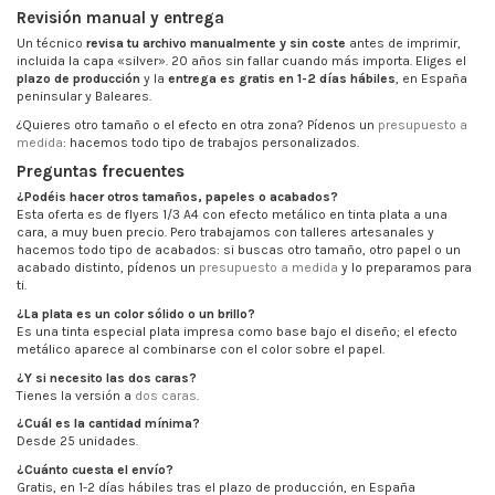
Revisión manual y entrega
Un técnico
revisa tu archivo manualmente y sin coste
antes de imprimir,
incluida la capa «silver». 20 años sin fallar cuando más importa. Eliges el
plazo de producción
y la
entrega es gratis en 1-2 días hábiles
, en España
peninsular y Baleares.
¿Quieres otro tamaño o el efecto en otra zona? Pídenos un
presupuesto a
medida
: hacemos todo tipo de trabajos personalizados.
Preguntas frecuentes
¿Podéis hacer otros tamaños, papeles o acabados?
Esta oferta es de flyers 1/3 A4 con efecto metálico en tinta plata a una
cara, a muy buen precio. Pero trabajamos con talleres artesanales y
hacemos todo tipo de acabados: si buscas otro tamaño, otro papel o un
acabado distinto, pídenos un
presupuesto a medida
y lo preparamos para
ti.
¿La plata es un color sólido o un brillo?
Es una tinta especial plata impresa como base bajo el diseño; el efecto
metálico aparece al combinarse con el color sobre el papel.
¿Y si necesito las dos caras?
Tienes la versión a
dos caras
.
¿Cuál es la cantidad mínima?
Desde 25 unidades.
¿Cuánto cuesta el envío?
Gratis, en 1-2 días hábiles tras el plazo de producción, en España