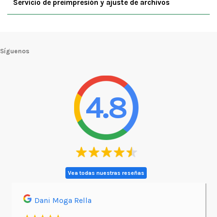
Servicio de preimpresión y ajuste de archivos
Síguenos
4.8
Vea todas nuestras reseñas
Dani Moga Rella
Asi