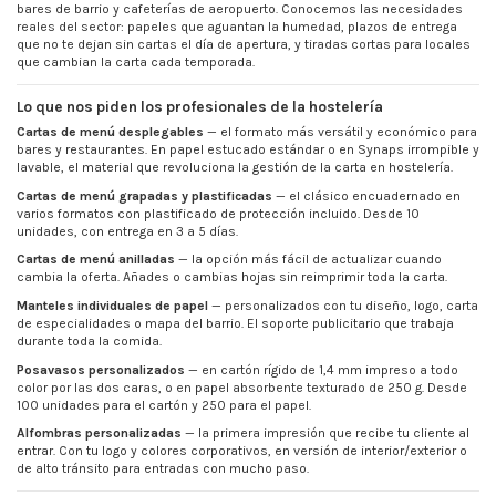
bares de barrio y cafeterías de aeropuerto. Conocemos las necesidades
reales del sector: papeles que aguantan la humedad, plazos de entrega
que no te dejan sin cartas el día de apertura, y tiradas cortas para locales
que cambian la carta cada temporada.
Lo que nos piden los profesionales de la hostelería
Cartas de menú desplegables
— el formato más versátil y económico para
bares y restaurantes. En papel estucado estándar o en Synaps irrompible y
lavable, el material que revoluciona la gestión de la carta en hostelería.
Cartas de menú grapadas y plastificadas
— el clásico encuadernado en
varios formatos con plastificado de protección incluido. Desde 10
unidades, con entrega en 3 a 5 días.
Cartas de menú anilladas
— la opción más fácil de actualizar cuando
cambia la oferta. Añades o cambias hojas sin reimprimir toda la carta.
Manteles individuales de papel
— personalizados con tu diseño, logo, carta
de especialidades o mapa del barrio. El soporte publicitario que trabaja
durante toda la comida.
Posavasos personalizados
— en cartón rígido de 1,4 mm impreso a todo
color por las dos caras, o en papel absorbente texturado de 250 g. Desde
100 unidades para el cartón y 250 para el papel.
Alfombras personalizadas
— la primera impresión que recibe tu cliente al
entrar. Con tu logo y colores corporativos, en versión de interior/exterior o
de alto tránsito para entradas con mucho paso.