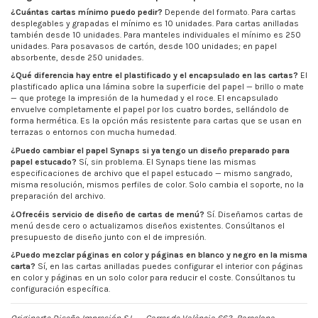
¿Cuántas cartas mínimo puedo pedir?
Depende del formato. Para cartas
desplegables y grapadas el mínimo es 10 unidades. Para cartas anilladas
también desde 10 unidades. Para manteles individuales el mínimo es 250
unidades. Para posavasos de cartón, desde 100 unidades; en papel
absorbente, desde 250 unidades.
¿Qué diferencia hay entre el plastificado y el encapsulado en las cartas?
El
plastificado aplica una lámina sobre la superficie del papel — brillo o mate
— que protege la impresión de la humedad y el roce. El encapsulado
envuelve completamente el papel por los cuatro bordes, sellándolo de
forma hermética. Es la opción más resistente para cartas que se usan en
terrazas o entornos con mucha humedad.
¿Puedo cambiar el papel Synaps si ya tengo un diseño preparado para
papel estucado?
Sí, sin problema. El Synaps tiene las mismas
especificaciones de archivo que el papel estucado — mismo sangrado,
misma resolución, mismos perfiles de color. Solo cambia el soporte, no la
preparación del archivo.
¿Ofrecéis servicio de diseño de cartas de menú?
Sí. Diseñamos cartas de
menú desde cero o actualizamos diseños existentes. Consúltanos el
presupuesto de diseño junto con el de impresión.
¿Puedo mezclar páginas en color y páginas en blanco y negro en la misma
carta?
Sí, en las cartas anilladas puedes configurar el interior con páginas
en color y páginas en un solo color para reducir el coste. Consúltanos tu
configuración específica.