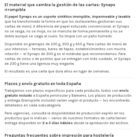
El material que cambia la gestión de las cartas: Synaps
irrompible
El papel Synaps es un soporte sintético irrompible, impermeable y lavable
que ha transformado la forma en que los restaurantes gestionan sus
cartas de menú. A diferencia del papel estucado convencional, el Synaps
no se rasga, no se moja, no se mancha de forma permanente y no se
dobla aunque se caiga al suelo. Se limpia con un paño húmedo.
Disponible en gramajes de 230 g, 300 g y 450 g. Para cartas de menú de
uso intensivo — terrazas, bares de tapas, establecimientos con mucha
rotación — el Synaps de 300 g es el estándar que recomendamos. Para
cartas de vinos o de postres que se entregan con más cuidado, el Synaps
de 230 g tiene una ligereza muy elegante.
El resultado es una carta que dura años en lugar de semanas.
Plazos y envío gratuito en toda España
Trabajamos con plazos específicos para cada producto, todos con
envío
gratuito incluido
a España peninsular y Baleares. Los plazos de producción
y entrega (transporte incluido) varían según el producto — los encontrarás
detallados en cada subcategoría.
Para urgencias, consulta la disponibilidad de producción exprés en los
productos que lo indican — varios de nuestros formatos de carta tienen
entrega disponible en
2 a 3 días hábiles
desde la aprobación del archivo.
Preguntas frecuentes sobre impresión para hostelería