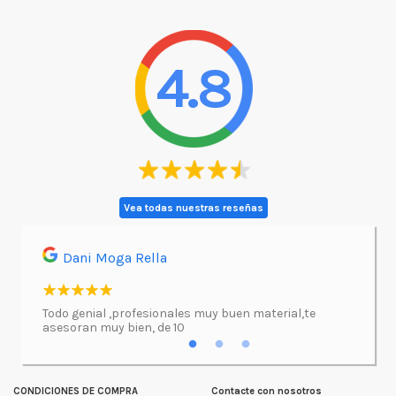
4.8
Vea todas nuestras reseñas
Dani Moga Rella
Asi
l.
Todo genial ,profesionales muy buen material,te
Imprimí
asesoran muy bien, de 10
atenció
excepc
incluso
lugar d
CONDICIONES DE COMPRA
Contacte con nosotros