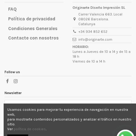
Originarte Diseño Impresión SL
FAQ
Carrer Valencia 663. Local
Política de privacidad
08026 Barcelona.
Catalunya
Condiciones Generales
+34 934 852 652
Contacte con nosotros
info@originarte.com
HORARIO:
Lunes a Jueves de 10 a 14 y de 15 a
18 h
Viernes de 10 a 14 h
Follow us
Newsletter
Usamos cookies para mejorar tu experiencia de navegación en nuestra
Puede darse de baja en cualquier momento. Para ello,
web,
consulte nuestra información de contacto en el aviso
para mostrarte contenidos personalizados y analizar el tráfico en nuestro
legal.
sitio.
Ver
política de cookies
.