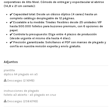
corporativas de Alto Nivel. Cómodo de entregar y espectacular al abrirse
(14,8 x 21 cm cerrado):
✔️
Capacidad total:
Desde un clásico díptico (4 caras) hasta un
completo catálogo desplegable de 12 páginas.
✔️
Escalable a tu medida:
Tiradas flexibles desde 25 unidades VIP
hasta 500.000 folletos para buzoneo premium, con 6 opciones de
papel.
✔️
Controla tu presupuesto:
Elige entre
4 plazos de producción
(desde urgente el mismo día hasta 4 días).
✔️
Precisión garantizada:
Solicítanos el
PDF con marcas de plegado
y
confía en nuestra revisión experta y envío gratuito.
Adjuntos
plantilla
diptico A4 plegado en a5
Descargas (2.16MB)
instrucciones de plegado
folleto a3 abierto - a5 plegado en cruz
Descargas (258.67KB)