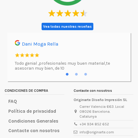
Vea todas nuestras reseñas
Dani Moga Rella
Asi
l.
Todo genial ,profesionales muy buen material,te
Imprimí
asesoran muy bien, de 10
atenció
excepc
incluso
lugar d
CONDICIONES DE COMPRA
Contacte con nosotros
Originarte Diseño Impresión SL
FAQ
Carrer Valencia 663. Local
Política de privacidad
08026 Barcelona.
Catalunya
Condiciones Generales
+34 934 852 652
Contacte con nosotros
info@originarte.com