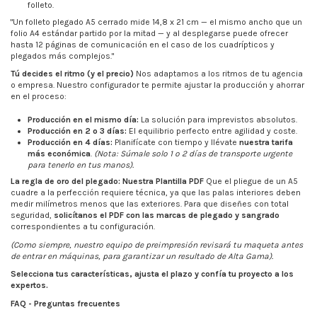
folleto.
"Un folleto plegado A5 cerrado mide 14,8 x 21 cm — el mismo ancho que un
folio A4 estándar partido por la mitad — y al desplegarse puede ofrecer
hasta 12 páginas de comunicación en el caso de los cuadrípticos y
plegados más complejos."
Tú decides el ritmo (y el precio)
Nos adaptamos a los ritmos de tu agencia
o empresa. Nuestro configurador te permite ajustar la producción y ahorrar
en el proceso:
Producción en el mismo día:
La solución para imprevistos absolutos.
Producción en 2 o 3 días:
El equilibrio perfecto entre agilidad y coste.
Producción en 4 días:
Planifícate con tiempo y llévate
nuestra tarifa
más económica
.
(Nota: Súmale solo 1 o 2 días de transporte urgente
para tenerlo en tus manos).
La regla de oro del plegado: Nuestra Plantilla PDF
Que el pliegue de un A5
cuadre a la perfección requiere técnica, ya que las palas interiores deben
medir milímetros menos que las exteriores. Para que diseñes con total
seguridad,
solicítanos el PDF con las marcas de plegado y sangrado
correspondientes a tu configuración.
(Como siempre, nuestro equipo de preimpresión revisará tu maqueta antes
de entrar en máquinas, para garantizar un resultado de Alta Gama).
Selecciona tus características, ajusta el plazo y confía tu proyecto a los
expertos.
FAQ - Preguntas frecuentes