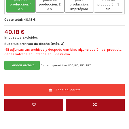
producción: 4
producción: 2
producción:
producción: 5
d.h.
d.h.
impr.rápida
d.h.
Coste total: 40.18 €
40.18 €
Impuestos excluidos
Sube tus archivos de diseño (máx. 3)
*Si adjuntas tus archivos y después cambias alguna opción del producto,
debes volver a adjuntarlos aquí de nuevo
+ Añadir archivo
Formatos permitidos: PDF, JPG, PNG, TIFF
Añadir al carrito