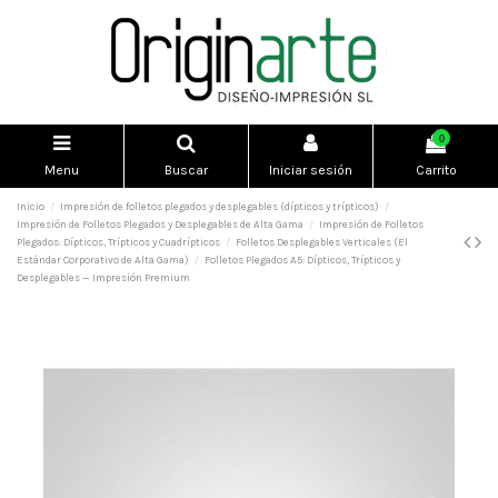
0
Menu
Buscar
Iniciar sesión
Carrito
Inicio
Impresión de folletos plegados y desplegables (dípticos y trípticos)
Impresión de Folletos Plegados y Desplegables de Alta Gama
Impresión de Folletos
Plegados: Dípticos, Trípticos y Cuadrípticos
Folletos Desplegables Verticales (El
Estándar Corporativo de Alta Gama)
Folletos Plegados A5: Dípticos, Trípticos y
Desplegables — Impresión Premium