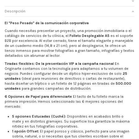
Descripción
El "Peso Pesado" de la comunicación corporativa
Cuando necesitas presentar un proyecto, una promoción inmobiliaria o el
catálogo de servicios de tu clínica, el
Folleto Desplegable A5
es el soporte
B2B por excelencia. Al estar cerrado, tiene el tamaño elegante y manejable
de un cuaderno medio (14,8 x 21 cm), pero al desplegarse, te ofrece un
lienzo inmenso para mostrar fotografías a gran tamaño, infografías y textos
detallados sin abrumar al lector.
Tiradas flexibles: De la presentación VIP a la campaña nacional
En
Originarte contamos con la tecnología para adaptarnos a tu volumen de
negocio. Puedes configurar desde un díptico hiper-exclusivo de solo
25
unidades
(ideal para reuniones de directivos o cartas de restaurante),
hasta diseñar un tríptico o un folleto de 12 páginas en tiradas de
50
0.000
unidades
para grandes campañas de distribución.
6 Opciones de Papel para diferenciarte
El tacto de tu folleto marca la
primera impresión. Hemos seleccionado las 6 mejores opciones del
mercado:
5 opciones Estucadas (Cuché):
Disponibles en acabados brillo o
mate y en distintos gramajes. Su superficie lisa garantiza la máxima
nitidez en tus fotografías corporativas.
1 opción Offset:
El papel poroso y clásico, perfecto para una imagen
sobria, natural, o si necesitas que tus clientes escriban sobre el