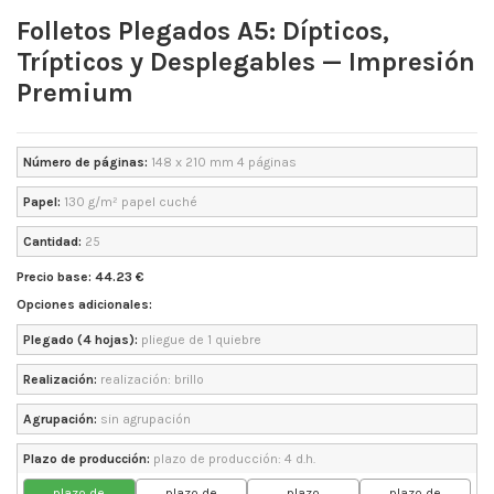
Folletos Plegados A5: Dípticos,
Trípticos y Desplegables — Impresión
Premium
Número de páginas:
148 x 210 mm 4 páginas
Papel:
130 g/m² papel cuché
Cantidad:
25
Precio base: 44.23 €
Opciones adicionales:
Plegado (4 hojas):
pliegue de 1 quiebre
Realización:
realización: brillo
Agrupación:
sin agrupación
Plazo de producción:
plazo de producción: 4 d.h.
plazo de
plazo de
plazo
plazo de